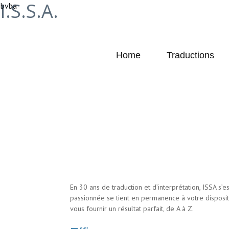
I.S.S.A.
bvba
Home
Traductions
A propos de I.S.S.A. bvba
En 30 ans de traduction et d’interprétation, ISSA s’e
passionnée se tient en permanence à votre disposi
vous fournir un résultat parfait, de A à Z.