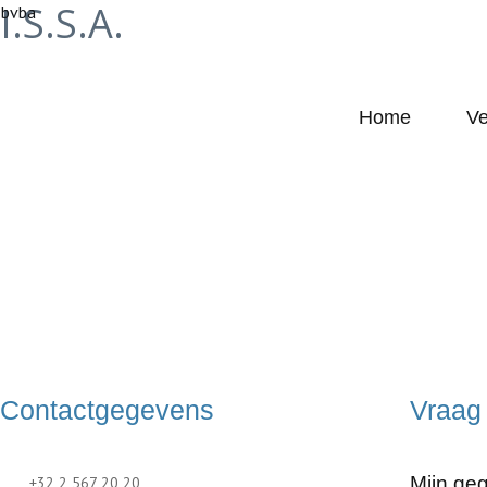
I.S.S.A.
bvba
Home
Ve
Contact
Contactgegevens
Vraag 
Mijn ge
+32 2 567 20 20