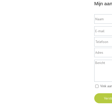
Mijn aa
Vink aa